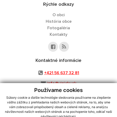
Rýchle odkazy
O obci
História obce
Fotogaléria
Kontakty
Kontaktné informácie
+421 56 637 32 81
info@vinicky.sk
Používame cookies
Súbory cookie a ďalšie technológie sledovania používame na zlepšenie
vášho zážitku z prehliadania našich webových stránok, na to, aby sme
využite možnosť získavania aktuálnych informácií s využitím RSS
,
vám zobrazovali prispôsobený obsah a cielené reklamy, na analýzu
CMS systém (redakčný) systém ECHELON 2,
Mapa stránok
,
web portál
,
návštevnosti našich webových stránok a na pochopenie toho, odkiaľ naši
návštevníci prichádzajú.