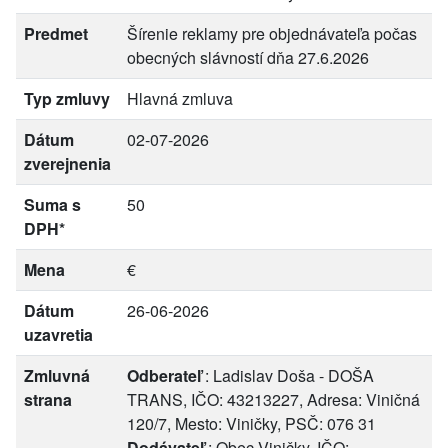
Predmet
Šírenie reklamy pre objednávateľa počas
obecných slávností dňa 27.6.2026
Typ zmluvy
Hlavná zmluva
Dátum
02-07-2026
zverejnenia
Suma s
50
DPH*
Mena
€
Dátum
26-06-2026
uzavretia
Zmluvná
Odberateľ
: Ladislav Doša - DOŠA
strana
TRANS, IČO: 43213227, Adresa: Viničná
120/7, Mesto: Viničky, PSČ: 076 31
Dodávateľ
: Obec Viničky, IČO: