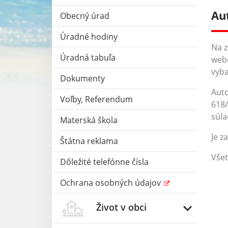
Au
Obecný úrad
Úradné hodiny
Na z
Úradná tabuľa
webe
vyb
Dokumenty
Auto
Voľby, Referendum
618/
súl
Materská škola
Je z
Štátna reklama
Všet
Dôležité telefónne čísla
Ochrana osobných údajov
Život v obci