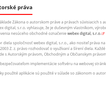
torské práva
áklade Zákona o autorskom práve a právach súvisiacich s a
x digital, s.r.o. vyhlasuje, že je duševným vlastníkom, vý
avenia nesúceho obchodné označenie
webex digital, s.r.o.
r diela spoločnosť webex digital, s.r.o., ako nositeľ práva na
2003 Z. z. právo rozhodovať o využívaní a šírení diela. Kaž
ade s Autorským právom, Obchodným a Občianskym právom
abezpečovateľom implementácie softvéru na webovej strán
ky použité aplikácie sú použité v súlade so zákonom o auto