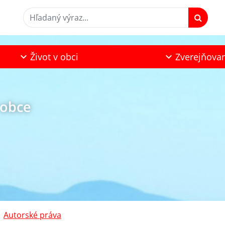
Hľadaný výraz...
Život v obci
Zverejňova
 obce
Autorské práva