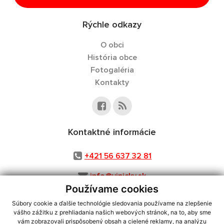
Rýchle odkazy
O obci
História obce
Fotogaléria
Kontakty
Kontaktné informácie
+421 56 637 32 81
info@vinicky.sk
Používame cookies
Súbory cookie a ďalšie technológie sledovania používame na zlepšenie
vášho zážitku z prehliadania našich webových stránok, na to, aby sme
využite možnosť získavania aktuálnych informácií s využitím RSS
,
vám zobrazovali prispôsobený obsah a cielené reklamy, na analýzu