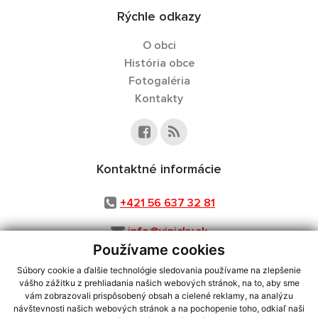
Rýchle odkazy
O obci
História obce
Fotogaléria
Kontakty
Kontaktné informácie
+421 56 637 32 81
info@vinicky.sk
Používame cookies
Súbory cookie a ďalšie technológie sledovania používame na zlepšenie
vášho zážitku z prehliadania našich webových stránok, na to, aby sme
využite možnosť získavania aktuálnych informácií s využitím RSS
,
vám zobrazovali prispôsobený obsah a cielené reklamy, na analýzu
CMS systém (redakčný) systém ECHELON 2,
Mapa stránok
,
web portál
,
návštevnosti našich webových stránok a na pochopenie toho, odkiaľ naši