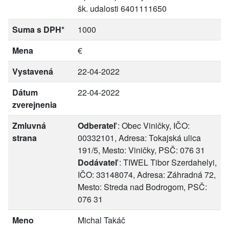
šk. udalosti 6401111650
Suma s DPH*
1000
Mena
€
Vystavená
22-04-2022
Dátum
22-04-2022
zverejnenia
Zmluvná
Odberateľ
: Obec Viničky, IČO:
strana
00332101, Adresa: Tokajská ulica
191/5, Mesto: Viničky, PSČ: 076 31
Dodávateľ
: TIWEL Tibor Szerdahelyi,
IČO: 33148074, Adresa: Záhradná 72,
Mesto: Streda nad Bodrogom, PSČ:
076 31
Meno
Michal Takáč