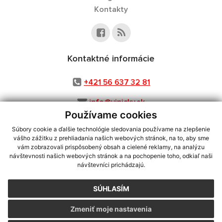
Kontakty
Kontaktné informácie
+421 56 637 32 81
info@vinicky.sk
Používame cookies
Súbory cookie a ďalšie technológie sledovania používame na zlepšenie
vášho zážitku z prehliadania našich webových stránok, na to, aby sme
využite možnosť získavania aktuálnych informácií s využitím RSS
,
vám zobrazovali prispôsobený obsah a cielené reklamy, na analýzu
CMS systém (redakčný) systém ECHELON 2,
Mapa stránok
,
web portál
,
návštevnosti našich webových stránok a na pochopenie toho, odkiaľ naši
návštevníci prichádzajú.
webhosting
,
webex.digital, s.r.o.
,
domény
,
registrácia domény
,
spoločnosť webex.digital, s.r.o.
,
technický prevádzkovateľ
SÚHLASÍM
Posledná aktualizácia:
03.08.2026
Zmeniť moje nastavenia
Vytlačiť stránku
|
Vyhlásenie o prístupnosti