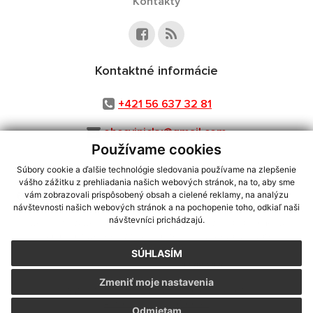
Kontakty
Kontaktné informácie
+421 56 637 32 81
obecvinicky@gmail.com
Používame cookies
Súbory cookie a ďalšie technológie sledovania používame na zlepšenie
vášho zážitku z prehliadania našich webových stránok, na to, aby sme
využite možnosť získavania aktuálnych informácií s využitím RSS
,
vám zobrazovali prispôsobený obsah a cielené reklamy, na analýzu
návštevnosti našich webových stránok a na pochopenie toho, odkiaľ naši
CMS systém (redakčný) systém ECHELON 2,
Mapa stránok
,
web portál
,
návštevníci prichádzajú.
webhosting
,
webex.digital, s.r.o.
,
domény
,
registrácia domény
,
spoločnosť webex.digital, s.r.o.
,
technický prevádzkovateľ
SÚHLASÍM
Posledná aktualizácia:
03.08.2026
Zmeniť moje nastavenia
Vytlačiť stránku
|
Vyhlásenie o prístupnosti
Autorské práva
|
Cookies
Odmietam