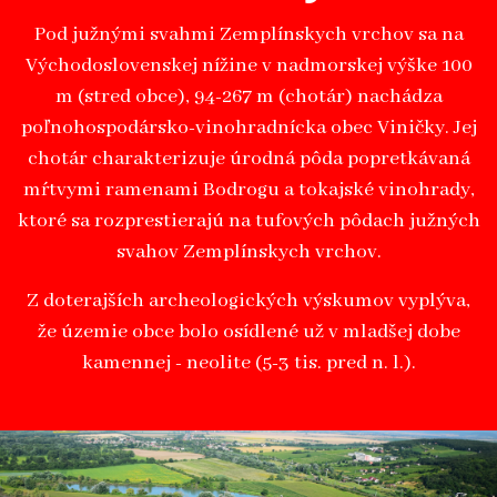
Pod južnými svahmi Zemplínskych vrchov sa na
Východoslovenskej nížine v nadmorskej výške 100
m (stred obce), 94-267 m (chotár) nachádza
poľnohospodársko-vinohradnícka obec Viničky. Jej
chotár charakterizuje úrodná pôda popretkávaná
mŕtvymi ramenami Bodrogu a tokajské vinohrady,
ktoré sa rozprestierajú na tufových pôdach južných
svahov Zemplínskych vrchov.
Z doterajších archeologických výskumov vyplýva,
že územie obce bolo osídlené už v mladšej dobe
kamennej - neolite (5-3 tis. pred n. l.).